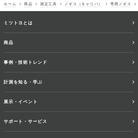
ホーム
商品
測定工具
ノギス（キャリパ）
専用ノギス
フ
ミツトヨとは
ッ
商品
タ
事例・技術トレンド
ー
メ
計測を知る・学ぶ
ニ
展示・イベント
ュ
サポート・サービス
ー