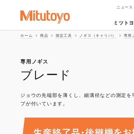
ニュース
メ
イ
Second
ン
ミツト
ナ
Naviga
ビ
ホーム
商品
測定工具
ノギス（キャリパ）
専用
ゲ
ー
シ
ョ
ン
専用ノギス
ブレード
ジョウの先端部を薄くし、細溝径などの測定を
プが付いています。