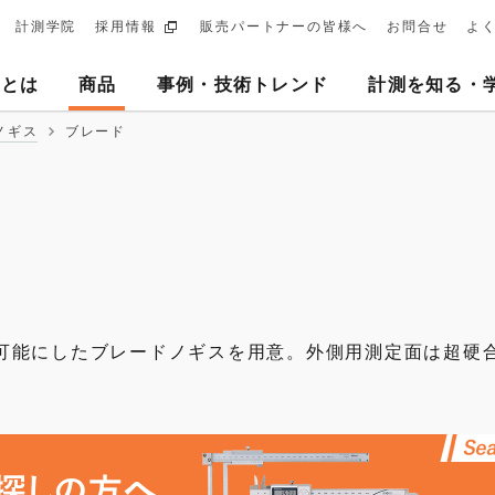
計測学院
採用情報
販売パートナーの皆様へ
お問合せ
よ
ary
ヨとは
商品
事例・技術トレンド
計測を知る・
tion
ノギス
ブレード
可能にしたブレードノギスを用意。外側用測定面は超硬