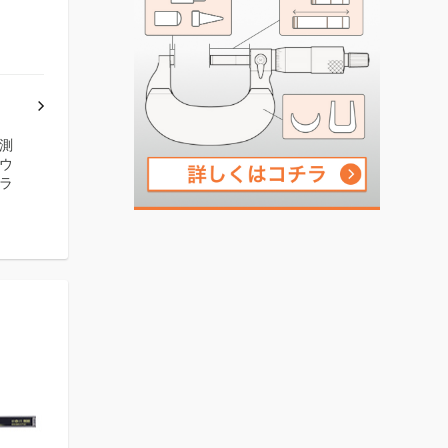
測
ウ
ラ