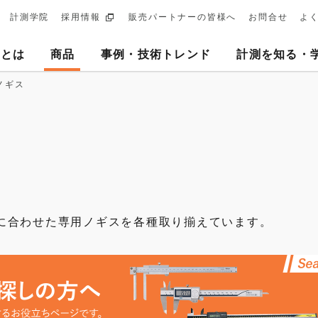
計測学院
採用情報
販売パートナーの皆様へ
お問合せ
よ
ary
ヨとは
商品
事例・技術トレンド
計測を知る・
tion
ノギス
に合わせた専用ノギスを各種取り揃えています。