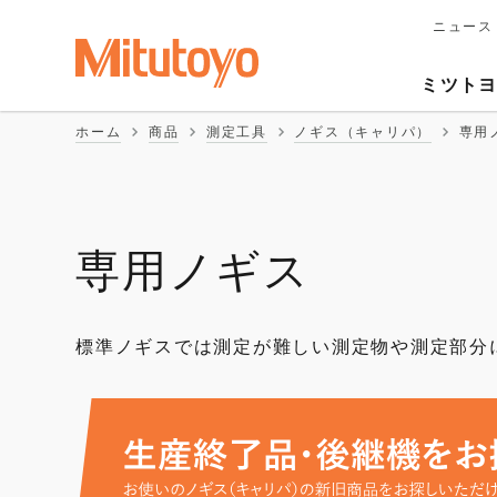
ニュース
メ
イ
Second
ン
ミツト
ナ
Naviga
ビ
ホーム
商品
測定工具
ノギス（キャリパ）
専用
ゲ
ー
シ
ョ
ン
専用ノギス
標準ノギスでは測定が難しい測定物や測定部分