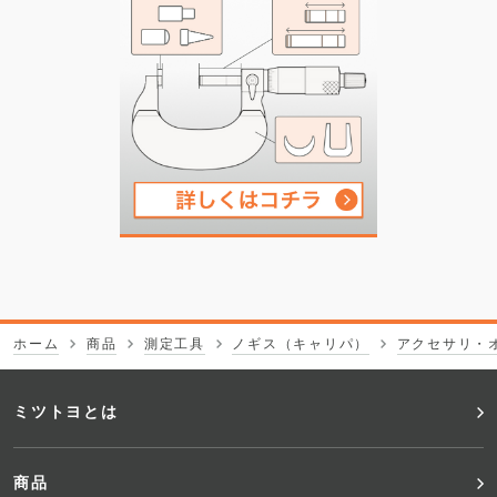
ホーム
商品
測定工具
ノギス（キャリパ）
アクセサリ・
フ
ミツトヨとは
ッ
商品