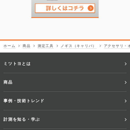
ホーム
商品
測定工具
ノギス（キャリパ）
アクセサリ・
フ
ミツトヨとは
ッ
商品
タ
事例・技術トレンド
ー
メ
計測を知る・学ぶ