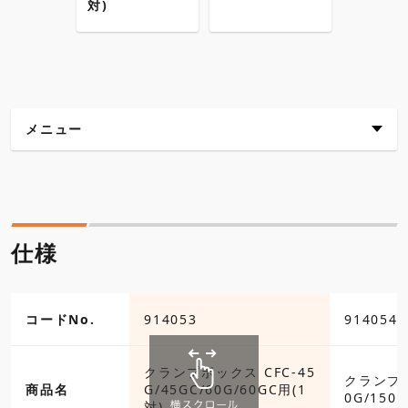
対)
メニュー
仕様
各種ダウンロード
仕様
コードNo.
914053
914054
クランプボックス CFC-45
クランプボ
商品名
G/45GC/60G/60GC用(1
0G/150G
対)