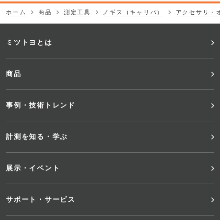
ホーム
商品
測定工具
ノギス（キャリパ）
アクセサリ・
フ
ミツトヨとは
ッ
商品
タ
事例・技術トレンド
ー
メ
計測を知る・学ぶ
ニ
展示・イベント
ュ
サポート・サービス
ー