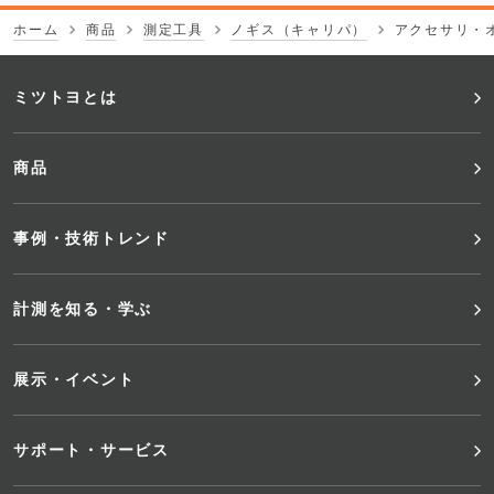
ホーム
商品
測定工具
ノギス（キャリパ）
アクセサリ・
フ
ミツトヨとは
ッ
商品
タ
事例・技術トレンド
ー
メ
計測を知る・学ぶ
ニ
展示・イベント
ュ
サポート・サービス
ー