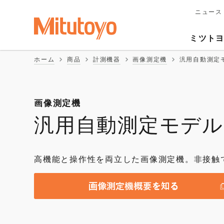
ニュース
メ
イ
Second
ン
ミツト
ナ
Naviga
ビ
ホーム
商品
計測機器
画像測定機
汎用自動測定
ゲ
ー
シ
ョ
ン
画像測定機
汎用自動測定モデル
高機能と操作性を両立した画像測定機。非接触