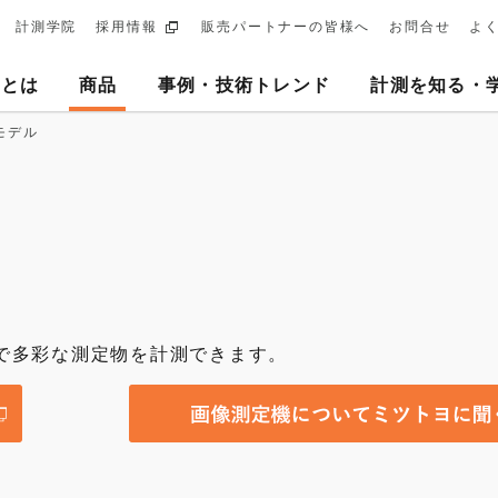
計測学院
採用情報
販売パートナーの皆様へ
お問合せ
よ
ary
ヨとは
商品
事例・技術トレンド
計測を知る・
tion
モデル
で多彩な測定物を計測できます。