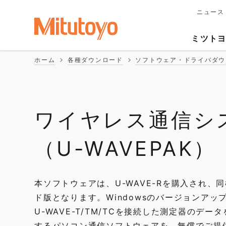
ニュース
メ
イ
Second
ン
ミツト
ナ
Naviga
ビ
ホーム
各種ダウンロード
ソフトウェア・ドライバダウ
ゲ
ー
シ
ョ
ン
ワイヤレス通信シス
（U-WAVEPAK）
本ソフトウェアは、U-WAVE-Rを購入され、
ド版となります。Windowsのバージョンア
U-WAVE-T/TM/TCを接続した測定器のデー
するパソコン通信ソフトウェアを、無償でご提供