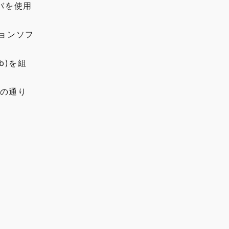
バを使用
ションソフ
b)を組
記の通り