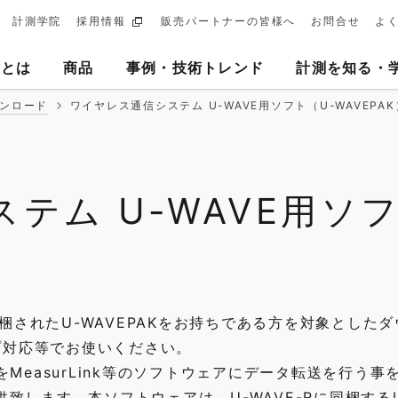
計測学院
採用情報
販売パートナーの皆様へ
お問合せ
よ
ary
ヨとは
商品
事例・技術トレンド
計測を知る・
tion
ンロード
ワイヤレス通信システム U-WAVE用ソフト（U-WAVEPAK
テム U-WAVE用ソ
同梱されたU-WAVEPAKをお持ちである方を対象とした
ップ対応等でお使いください。
タをMeasurLink等のソフトウェアにデータ転送を行う事
致します。本ソフトウェアは、U-WAVE-Rに同梱するU