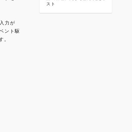
スト
-
タ入力が
イベント駆
す。