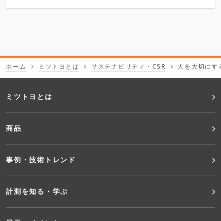
ホーム
ミツトヨとは
サステナビリティ・CSR
人を大切にす
フ
ミツトヨとは
ッ
商品
タ
事例・技術トレンド
ー
メ
計測を知る・学ぶ
ニ