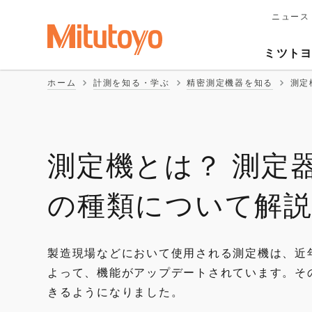
ニュース
メ
イ
Second
ン
ミツト
ナ
Naviga
ビ
ホーム
計測を知る・学ぶ
精密測定機器を知る
測定
ゲ
ー
シ
ョ
ン
測定機とは？ 測定
の種類について解
製造現場などにおいて使用される測定機は、近
よって、機能がアップデートされています。そ
きるようになりました。