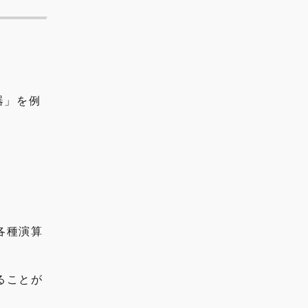
器」を例
各種演算
ることが