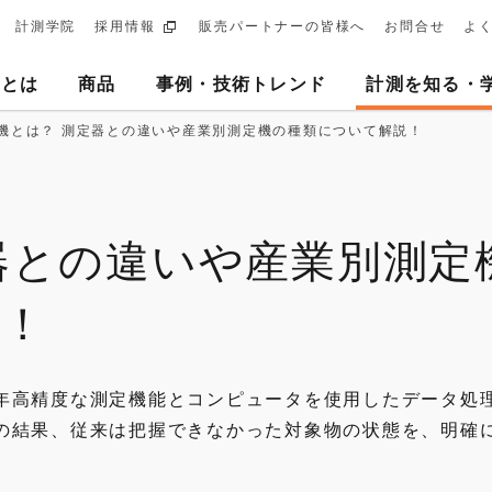
計測学院
採用情報
販売パートナーの皆様へ
お問合せ
よ
ary
ヨとは
商品
事例・技術トレンド
計測を知る・
tion
機とは？ 測定器との違いや産業別測定機の種類について解説！
器との違いや産業別測定
説！
年高精度な測定機能とコンピュータを使用したデータ処
の結果、従来は把握できなかった対象物の状態を、明確