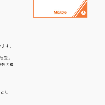
います。
定装置」
複数の機
称とし