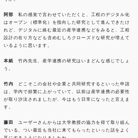
阿部
私の感覚で言わせていただくと、工程のデジタル化
はオープン（標準化）を指向した研究として進んできたけ
れど、デジタルに絡む最近の産学連携などをみると、工程
設計の在り方なども含めむしろクローズドな研究が増えて
いるように思います。
本紙
竹内先生、産学連携の研究はいまどんな感じでしょ
う。
竹内
どこそこの会社や企業と共同研究するといった申請
は、学内で頻繁に上がっていて、以前は産学連携の必要性
が取り沙汰されましたが、今はもう日常になったと言えま
す。
藤田
ユーザーさんからは大学教授の協力を得て取り組ん
でいる、つい最近も当社に来てもらったといった話をよく
耳にするようになりましたね。