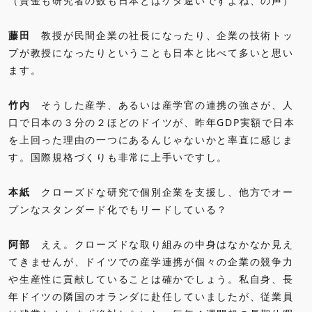
（資金も研究者の数も日本とはケタ違いですよね、の声）
藤田
教授が民間企業の社長になったり、企業の技術トッ
プが教授になったりということも日本と比べて多いと思い
ます。
竹内
そうした産学、あるいは産学官の連携の強さが、人
口で日本の３分の２ほどのドイツが、昨年GDP実額で日本
を上回った理由の一つにあるんじゃないかと率直に感じま
す。国際規格づくりも非常に上手いですし。
本紙
クローズドな研究で個別企業を支援し、他方でオー
プンなスタンダード化でもリードしている？
阿部
ええ。クローズドな取り組みの中身はなかなか見え
てきませんが、ドイツでの産学連携が個々の企業の競争力
や生産性に貢献していることは確かでしょう。私自身、長
年ドイツの隣国のオランダに赴任していましたが、従業員