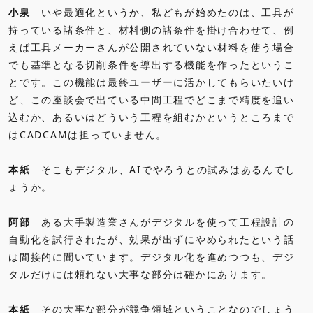
小泉
いや最適化というか、私どもが始めたのは、工具が
持っている諸条件と、材料側の諸条件を掛け合わせて、例
えば工具メーカーさんが公開されていない材料を使う場合
でも基準となる切削条件を導出する機能を作ったというこ
とです。この機能は最終ユーザーに活かしてもらいたいけ
ど、この座談会で出ている中間工程でどこまで精度を追い
込むか、あるいはどういう工程を組むかというところまで
はCADCAMは担っていません。
本紙
そこもデジタル、AIでやろうとの試みはあるんでし
ょうか。
阿部
ある大手製造業さんがデジタルを使って工程設計の
自動化を試行されたが、効果が出ずにやめられたという話
は間接的に聞いています。デジタル化を進めつつも、デジ
タルだけには頼れない大事な部分は確かにあります。
本紙
その大事な部分が競争領域ということなのでしょう