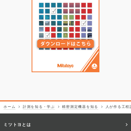
ホーム
計測を知る・学ぶ
精密測定機器を知る
人が作る工程
フ
ミツトヨとは