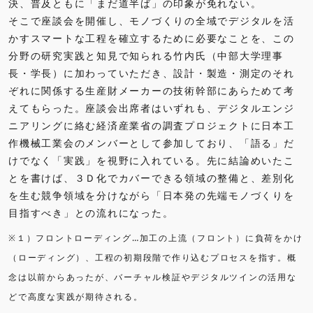
決、普及ともに「まだ道半ば」の印象が免れない。
そこで座談会を開催し、モノづくりの全域でデジタルを活
かすスマートな工程を確立するために必要なことを、この
分野の研究実践と知見で知られる竹内氏（中部大学理事
長・学長）に加わっていただき、設計・製造・測定のそれ
ぞれに関係する生産財メーカーの技術幹部にあらためて考
えてもらった。座談会出席者はいずれも、デジタルエンジ
ニアリングに絡む経済産業省の調査プロジェクトに日本工
作機械工業会のメンバーとして参加しており、「語る」だ
けでなく「実践」を視野に入れている。先に結論めいたこ
とを書けば、３Ｄ化でカバーできる領域の整備と、差別化
を生む競争領域を分けながら「日本発の先端モノづくりを
目指すべき」との流れになった。
※１）フロントローディング…加工の上流（フロント）に負荷をかけ
（ローディング）、工程の初期段階で作り込むプロセスを指す。概
念は以前からあったが、バーチャル検証やデジタルツインの活用な
どで高度な実践が期待される。