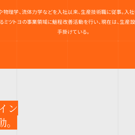
や物理学、流体力学などを
入社以来、生産技術職に従事。入社
えるミツトヨの事業領域に魅
程改善活動を行い、現在は、生産設
手掛けている。
イン
動。