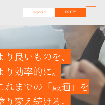
Corporate
ENTRY
より良いものを、
より効率的に。
これまでの「最適」を
塗り変え続ける。