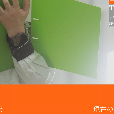
T
入
職
け
現在の