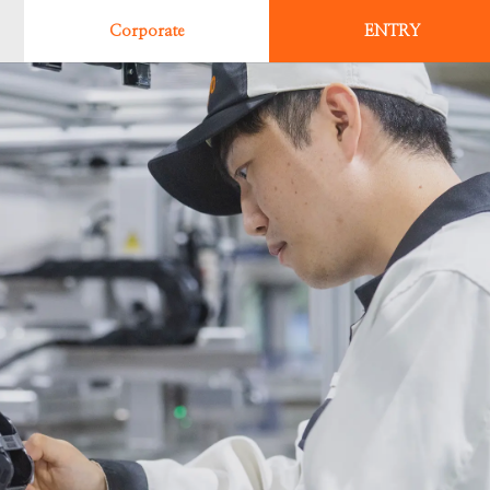
女性社員座談会
05. T.O 生産技術
新卒採用情報
はたらく場所と街： 中津川工場
Recruiting Website
Corporate
ENTRY
06. T.O 生産技術
キャリア採用情報
はたらく場所と街： 高知工場
07. S.G 品質管理
はたらく場所と街： 宮崎工場
08. S.T 生産管理
09. K.S 購買
10. N.M 技術営業