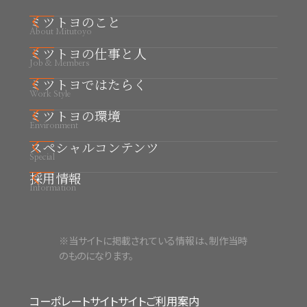
ミツトヨのこと
About Mitutoyo
ミツトヨの仕事と人
ミツトヨの事業と強み
Job & Members
ミツトヨの未来と求める人財
ミツトヨではたらく
職種紹介
Work Style
01. K.A 商品開発（機械）
ミツトヨの環境
拠点紹介
Environment
02. S.S 商品開発（電気・電子）
はたらく場所と街： 川崎本社
スペシャルコンテンツ
数字で見るミツトヨ
Special
03. K.K 商品開発（ソフトウェア）
はたらく場所と街： 宇都宮地区
制度・ダイバーシティ
採用情報
スペシャルコンテンツ
04. K.N 生産技術
Information
はたらく場所と街： 広島地区
女性社員座談会
05. T.O 生産技術
新卒採用情報
はたらく場所と街： 中津川工場
06. T.O 生産技術
キャリア採用情報
はたらく場所と街： 高知工場
※当サイトに掲載されている情報は、制作当時
のものになります。
07. S.G 品質管理
はたらく場所と街： 宮崎工場
08. S.T 生産管理
コーポレートサイト
サイトご利用案内
09. K.S 購買