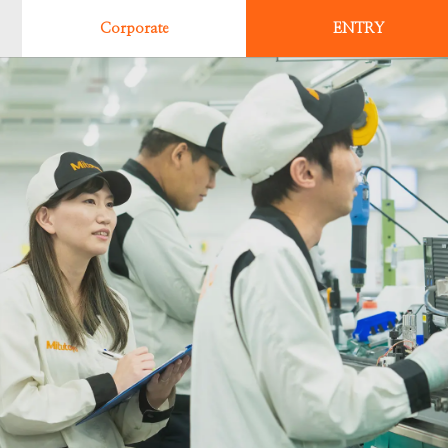
女性社員座談会
05. T.O 生産技術
新卒採用情報
はたらく場所と街： 中津川工場
Recruiting Website
Corporate
ENTRY
06. T.O 生産技術
キャリア採用情報
はたらく場所と街： 高知工場
07. S.G 品質管理
はたらく場所と街： 宮崎工場
08. S.T 生産管理
09. K.S 購買
10. N.M 技術営業