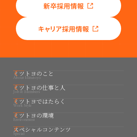
新卒採用情報
キャリア採用情報
ミツトヨのこと
About Mitutoyo
ミツトヨの仕事と人
ミツトヨの事業と強み
Job & Members
ミツトヨの未来と求める人財
ミツトヨではたらく
職種紹介
Work Style
01. K.A 商品開発（機械）
ミツトヨの環境
拠点紹介
Environment
02. S.S 商品開発（電気・電子）
はたらく場所と街： 川崎本社
スペシャルコンテンツ
数字で見るミツトヨ
Special
03. K.K 商品開発（ソフトウェア）