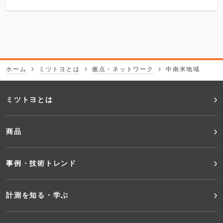
ホーム
ミツトヨとは
拠点・ネットワーク
中南米地域
フ
ミツトヨとは
ッ
商品
タ
事例・技術トレンド
ー
メ
計測を知る・学ぶ
ニ