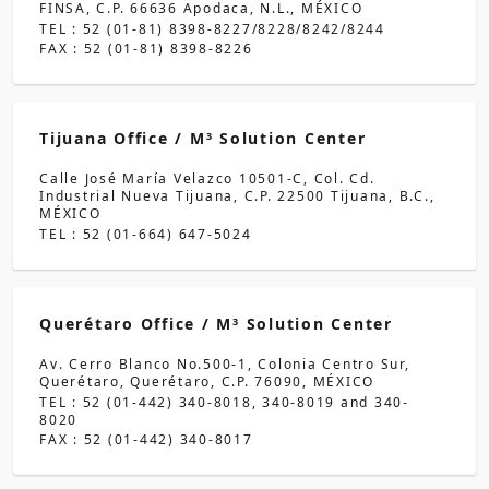
FINSA, C.P. 66636 Apodaca, N.L., MÉXICO
TEL : 52 (01-81) 8398-8227/8228/8242/8244
FAX : 52 (01-81) 8398-8226
Tijuana Office / M
Solution Center
3
Calle José María Velazco 10501-C, Col. Cd.
Industrial Nueva Tijuana, C.P. 22500 Tijuana, B.C.,
MÉXICO
TEL : 52 (01-664) 647-5024
Querétaro Office / M
Solution Center
3
Av. Cerro Blanco No.500-1, Colonia Centro Sur,
Querétaro, Querétaro, C.P. 76090, MÉXICO
TEL : 52 (01-442) 340-8018, 340-8019 and 340-
8020
FAX : 52 (01-442) 340-8017