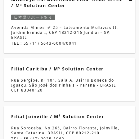
/ M
Solution Center
3
日本語サポートあり
Avenida Mimes nº 25 – Loteamento Multivias II,
Jardim Ermida I, CEP 13212-216 Jundiaí - SP,
BRASIL
TEL : 55 (11) 5643-0004/0041
Filial Curitiba / M
Solution Center
3
Rua Sergipe, nº 101, Sala A, Bairro Boneca do
Iguaçu, São José dos Pinhais - Paraná - BRASIL
CEP 83040120
Filial Joinville / M³ Solution Center
Rua Sorocaba, No.265, Bairro Floresta, Joinville,
Santa Catarina, BRASIL, CEP 89212-210
TEL : 55 (47) 3025-8062