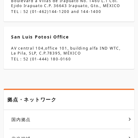
Boulevard a Villas de Irapuato No. 1460 L.1 Col.
Ejido Irapuato C.P. 36643 Irapuato, Gto., MÉXICO
TEL : 52 (01-462)144-1200 and 144-1400
San Luis Potosi Office
AV central 104,office 101, building alfa IND WTC,
La Pila, SLP, C.P.78395, MÉXICO
TEL : 52 (01-444) 180-0160
拠点・ネットワーク
国内拠点