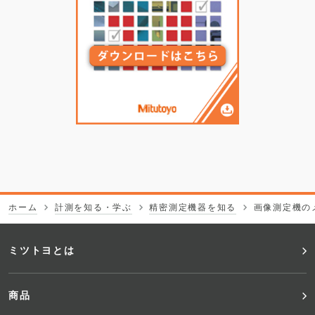
ホーム
計測を知る・学ぶ
精密測定機器を知る
画像測定機の
フ
ミツトヨとは
ッ
商品
タ