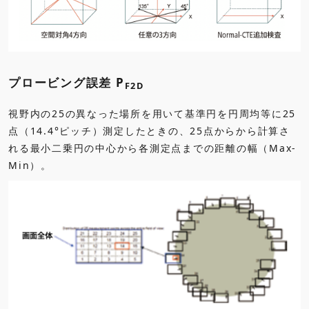
プロービング誤差 P
F2D
視野内の25の異なった場所を用いて基準円を円周均等に25
点（14.4°ピッチ）測定したときの、25点からから計算さ
れる最小二乗円の中心から各測定点までの距離の幅（Max-
Min）。