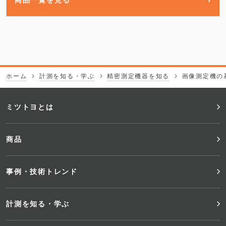
ホーム
計測を知る・学ぶ
精密測定機器を知る
画像測定機の
フ
ミツトヨとは
ッ
商品
タ
事例・技術トレンド
ー
メ
計測を知る・学ぶ