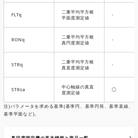
二乗平均平方根
FLTq
-
平面度測定値
二乗平均平方根
RONq
-
真円度測定値
二乗平均平方根
STRq
-
真直度測定値
中心軸線の真直
STRsa
◯
度測定値
注)パラメータを求める基準(基準円、基準円筒、基準直線、
基準平面など)。
真円度測定機の基本情報と商品一覧