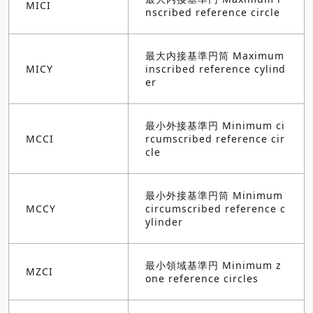
MICI
nscribed reference circle
最大内接基準円筒 Maximum
MICY
inscribed reference cylind
er
最小外接基準円 Minimum ci
MCCI
rcumscribed reference cir
cle
最小外接基準円筒 Minimum
MCCY
circumscribed reference c
ylinder
最小領域基準円 Minimum z
MZCI
one reference circles