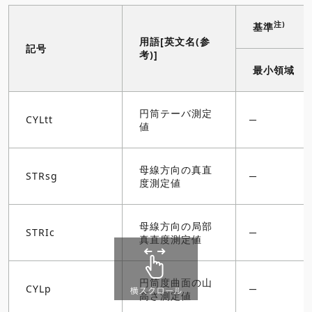
注)
基準
用語[英文名(参
記号
考)]
最小領域
円筒テーバ測定
CYLtt
値
母線方向の真直
STRsg
度測定値
母線方向の局部
STRIc
真直度測定値
円筒度曲面の山
CYLp
高さ測定値