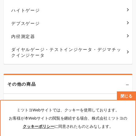
ハイトゲージ
デプスゲージ
内径測定器
ダイヤルゲージ・テストインジケータ・デジマチッ
クインジケータ
その他の商品
閉じる
計測機器
ミツトヨWebサイトでは、クッキーを使用しております。
センサ・装置組込ユニット
お客様が本Webサイトの閲覧を継続する場合、株式会社ミツトヨの
クッキーポリシー
に同意されたものとみなします。
計測ソフトウェア・データ管理