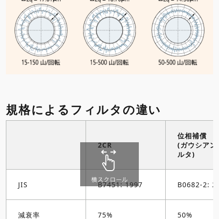
規格によるフィルタの違い
位相補償
2CR
(ガウシア
ルタ)
JIS
B7451: 1997
B0682-2: 2
減衰率
75%
50%