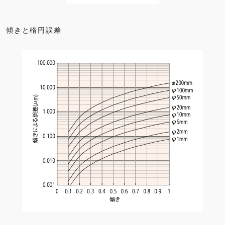
傾きと楕円誤差