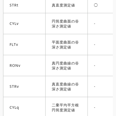
STRt
真直度測定値
◯
円筒度曲面の谷
CYLv
-
深さ測定値
平面度曲面の谷
FLTv
-
深さ測定値
真円度曲線の谷
RONv
-
深さ測定値
真直度曲線の谷
STRv
-
深さ測定値
二乗平均平方根
CYLq
-
円筒度測定値