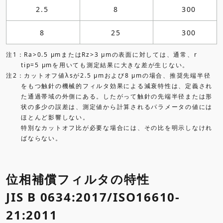
2.5
8
300
8
25
300
注1：Ra>0.5 μmまたはRz>3 μmの表面に対しては、通常、r
tip=5 μmを用いても測定結果に大きな差が生じない。
注2：カットオフ値λsが2.5 μmおよび8 μmの場合、推奨先端半径
をもつ触針の機械的フィルタ効果による減衰特性は、定義され
た通過帯域の外側にある。したがって触針の先端半径または形
状の多少の誤差は、測定値から計算されるパラメータの値には
ほとんど影響しない。
特別なカットオフ比が必要な場合には、その比を明示しなけれ
ばならない。
位相補償フィルタの特性
JIS B 0634:2017/ISO16610-
21:2011