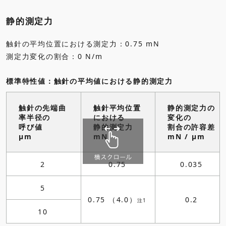
静的測定力
触針の平均位置における測定力：0.75 mN
測定力変化の割合：0 N/m
標準特性値：触針の平均値における静的測定力
触針の先端曲
触針平均位置
静的測定力の
率半径の
における
変化の
呼び値
静的測定力
割合の許容差
μm
mN
mN / μm
2
0.75
0.035
5
0.75 （4.0）
0.2
注1
10