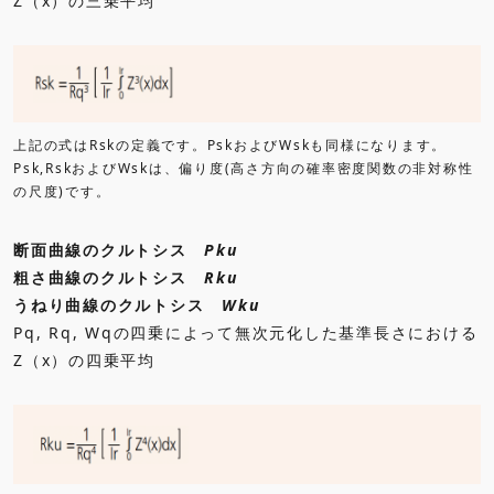
Z（x）の三乗平均
上記の式はRskの定義です。PskおよびWskも同様になります。
Psk,RskおよびWskは、偏り度(高さ方向の確率密度関数の非対称性
の尺度)です。
断面曲線のクルトシス
Pku
粗さ曲線のクルトシス
Rku
うねり曲線のクルトシス
Wku
Pq, Rq, Wqの四乗によって無次元化した基準長さにおける
Z（x）の四乗平均