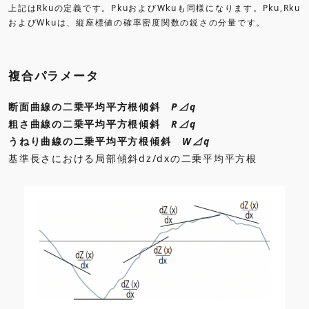
上記はRkuの定義です。PkuおよびWkuも同様になります。Pku,Rku
およびWkuは、縦座標値の確率密度関数の鋭さの分量です。
複合パラメータ
断面曲線の二乗平均平方根傾斜
P⊿q
粗さ曲線の二乗平均平方根傾斜
R⊿q
うねり曲線の二乗平均平方根傾斜
W⊿q
基準長さにおける局部傾斜dz/dxの二乗平均平方根