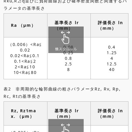
Rku,R⊿q並びに負荷曲線および確率密度関数と関連するパ
ラメータの基準長さ
基準長さ lr
評価長さ ln
Ra （μm）
（mm）
（mm）
（0.006）<Ra≦
0.08
0.4
0.02
0.25
1.25
0.02<Ra≦0.1
0.8
4
0.1<Ra≦2
2.5
12.5
2<Ra≦10
8
40
10<Ra≦80
表2 非周期的な輪郭曲線の粗さパラメータRz, Rv, Rp,
Rc, Rtの基準長さ
Rz, Rz1ma
基準長さ lr
評価長さ ln
x. （μm）
（mm）
（mm）