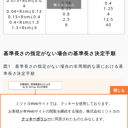
0.013<Rsm≦0.0
0.08
0.4
4
0.25
1.25
0.04<Rsm≦0.13
0.8
4
0.13<Rsm≦0.4
2.5
12.5
0.4<Rsm≦1.3
8
40
1.3<Rsm≦4
基準長さの指定がない場合の基準長さ決定手順
図1 基準長さの指定がない場合の非周期的な面における基
準長さ決定手順
閉じる
ミツトヨWebサイトでは、クッキーを使用しております。
お客様が本Webサイトの閲覧を継続する場合、株式会社ミツトヨの
クッキーポリシー
に同意されたものとみなします。