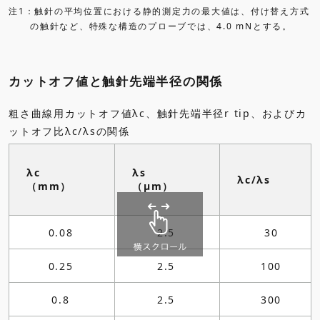
注1：触針の平均位置における静的測定力の最大値は、付け替え方式
の触針など、特殊な構造のプローブでは、4.0 mNとする。
カットオフ値と触針先端半径の関係
粗さ曲線用カットオフ値λc、触針先端半径r tip、およびカ
ットオフ比λc/λsの関係
λc
λs
λc/λs
（mm）
（μm）
0.08
2.5
30
0.25
2.5
100
0.8
2.5
300