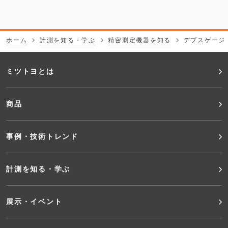
ホーム
計測を知る・学ぶ
精密測定機器を知る
デプスゲージ
フ
ミツトヨとは
ッ
商品
タ
事例・技術トレンド
ー
メ
計測を知る・学ぶ
ニ
展示・イベント
ュ