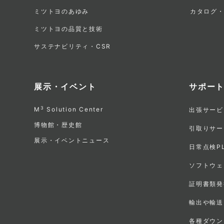
ミツトヨのあゆみ
カタログ
ニ
ミツトヨの品質と技術
ュ
サステナビリティ・CSR
ー
展示・イベント
サポー
3
M
Solution Center
出張サービ
博物館・歴史館
引取りサー
展示・イベントニュース
日常点検P
ソフトウェ
証明書類発
輸出や輸送
各種ダウン