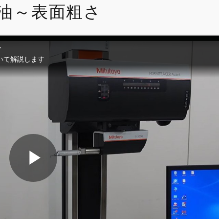
注油～表面粗さ