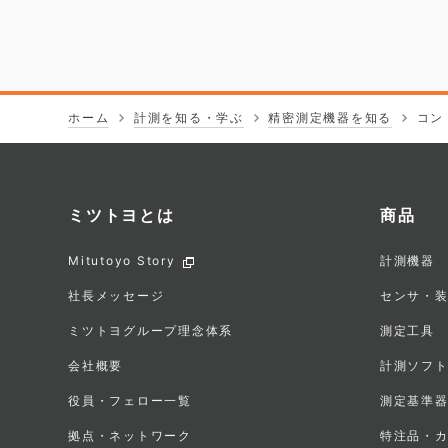
ホーム
計測を知る・学ぶ
精密測定機器を知る
コン
ミツトヨとは
商品
フ
Mitutoyo Story
計測機器
ッ
社長メッセージ
センサ・
タ
ミツトヨグループ理念体系
測定工具
会社概要
計測ソフ
ー
役員・フェロー一覧
測定基準
メ
拠点・ネットワーク
特注品・