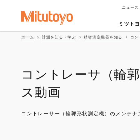
ニュース
メ
イ
Second
ン
ミツト
ナ
Naviga
ビ
ホーム
計測を知る・学ぶ
精密測定機器を知る
コン
ゲ
ー
シ
ョ
ン
コントレーサ（輪
ス動画
コントレーサー（輪郭形状測定機）のメンテナ