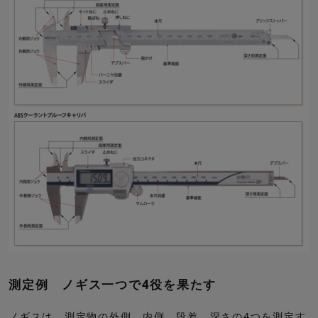
測定例 ノギス一つで4役を果たす
ノギスは、測定物の外側、内側、段差、深さの4つを測定す