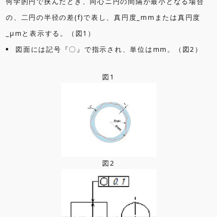
何学的円で挟んだとき、同心ニ円の間隔が最小となる場合
の、二円の半径の差(f)で表し、真円度_mmまたは真円度
_μmと表示する。（図1）
図面には記号『〇』で指示され、単位はmm。（図2）
図1
図2