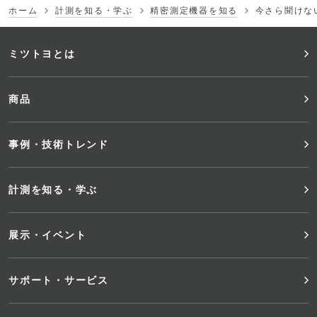
ホーム
計測を知る・学ぶ
精密測定機器を知る
今さら聞けな
フ
ミツトヨとは
ッ
商品
タ
事例・技術トレンド
ー
メ
計測を知る・学ぶ
ニ
展示・イベント
ュ
サポート・サービス
ー