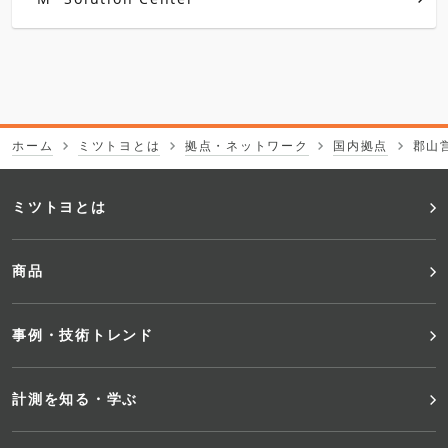
ホーム
ミツトヨとは
拠点・ネットワーク
国内拠点
郡山
フ
ミツトヨとは
ッ
商品
タ
事例・技術トレンド
ー
メ
計測を知る・学ぶ
ニ