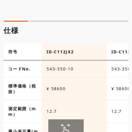
仕様
符号
ID-C112JX2
ID-C112
コードNo.
543-350-10
543-350
標準価格（税
¥ 58600
¥ 58600
抜）
測定範囲（m
12.7
12.7
m）
最小表示量(m