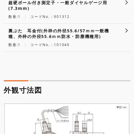
超硬ボール付き測定子・一般ダイヤルゲージ用
(7.3mm)
数量:1
コードNo.：901312
裏ぶた 耳金付(外枠の外径55.6/57ｍｍ一般機
種、外枠の外径55.6ｍｍ防水・防塵機種用)
数量:1
コードNo.：101040
外観寸法図