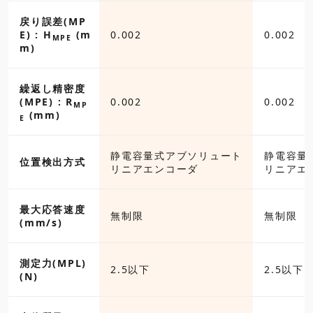
戻り誤差(MP
E) : H
(m
0.002
0.002
MPE
m)
繰返し精密度
(MPE) : R
0.002
0.002
MP
(mm)
E
静電容量式アブソリュート
静電容量
位置検出方式
リニアエンコーダ
リニアエ
最大応答速度
無制限
無制限
(mm/s)
測定力(MPL)
2.5以下
2.5以下
(N)