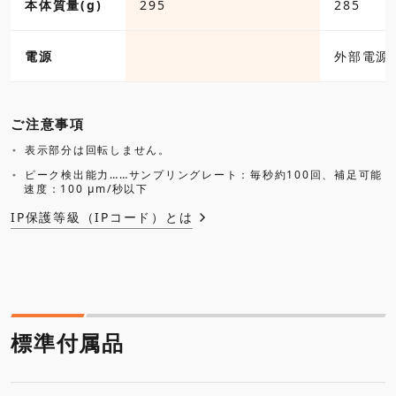
本体質量(g)
295
285
電源
外部電源(D
ご注意事項
表示部分は回転しません。
ピーク検出能力……サンプリングレート：毎秒約100回、補足可能
速度：100 μm/秒以下
IP保護等級（IPコード）とは
標準付属品