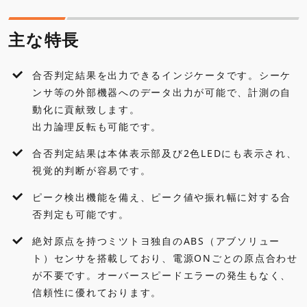
仕様
主な特長
標準付属品
合否判定結果を出力できるインジケータです。シーケ
外観寸法図
ンサ等の外部機器へのデータ出力が可能で、計測の自
動化に貢献致します。
各種ダウンロード
出力論理反転も可能です。
合否判定結果は本体表示部及び2色LEDにも表示され、
アクセサリ・オプション
視覚的判断が容易です。
ピーク検出機能を備え、ピーク値や振れ幅に対する合
否判定も可能です。
絶対原点を持つミツトヨ独自のABS（アブソリュー
ト）センサを搭載しており、電源ONごとの原点合わせ
が不要です。オーバースピードエラーの発生もなく、
信頼性に優れております。