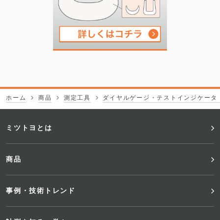
ホーム
商品
測定工具
ダイヤルゲージ・テストインジケータ
フ
ミツトヨとは
ッ
商品
タ
事例・技術トレンド
ー