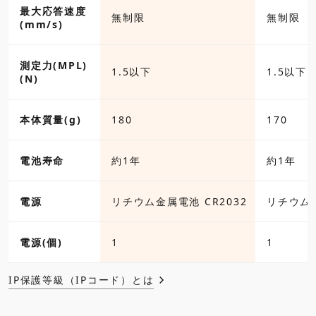
最大応答速度
無制限
無制限
(mm/s)
測定力(MPL)
1.5以下
1.5以下
(N)
本体質量(g)
180
170
電池寿命
約1年
約1年
電源
リチウム金属電池 CR2032
リチウム金
電源(個)
1
1
IP保護等級（IPコード）とは