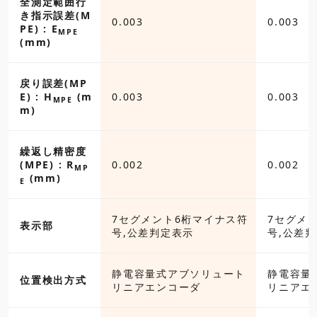
全測定範囲行
き指示誤差(M
0.003
0.003
PE) : E
MPE
(mm)
戻り誤差(MP
E) : H
(m
0.003
0.003
MPE
m)
繰返し精密度
(MPE) : R
0.002
0.002
MP
(mm)
E
7セグメント6桁マイナス符
7セグメ
表示部
号,公差判定表示
号,公差
静電容量式アブソリュート
静電容量
位置検出方式
リニアエンコーダ
リニアエ