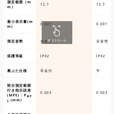
測定範囲（m
12.7
12.7
m）
最小表示量(m
0.001
0.001
m)
測定姿勢
全姿勢
全姿勢
保護等級
IP42
IP42
裏ぶた仕様
耳金付
平
部分測定範囲
行き指示誤差
0.003
0.003
(MPE) : P
MP
(mm)
E