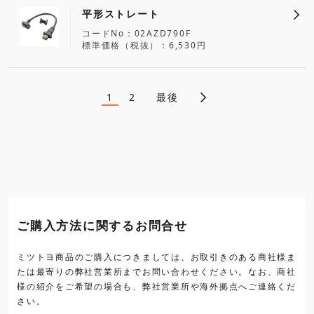
平形ストレート
コードNo
02AZD790F
標準価格（税抜）
6,530円
1
2
最後
ペ
カ
ペ
レ
ー
ン
ジ
ー
ト
ペ
ジ
ー
ジ
送
り
ご購入方法に関するお問合せ
ミツトヨ商品のご購入につきましては、お取引きのある商社様ま
たは最寄りの弊社営業所までお問い合わせください。なお、商社
様の紹介をご希望の場合も、弊社営業所や海外拠点へご連絡くだ
さい。