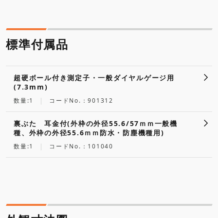
標準付属品
超硬ボール付き測定子・一般ダイヤルゲージ用
(7.3mm)
数量:1
コードNo.：901312
裏ぶた 耳金付(外枠の外径55.6/57ｍｍ一般機
種、外枠の外径55.6ｍｍ防水・防塵機種用)
数量:1
コードNo.：101040