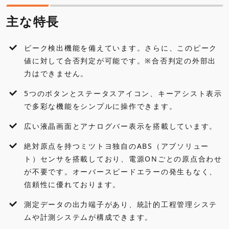
仕様
主な特長
標準付属品
ピーク検出機能を備えています。さらに、このピーク
外観寸法図
値に対して合否判定が可能です。※合否判定の外部出
力はできません。
各種ダウンロード
5つのボタンとステータスアイコン、キーアシスト表示
で多彩な機能をシンプルに操作できます。
アクセサリ・オプション
広い液晶画面とアナログバー表示を搭載しています。
絶対原点を持つミツトヨ独自のABS（アブソリュー
ト）センサを搭載しており、電源ONごとの原点合わせ
が不要です。オーバースピードエラーの発生もなく、
信頼性に優れております。
測定データの出力端子があり、統計的工程管理システ
ムや計測システムが構成できます。