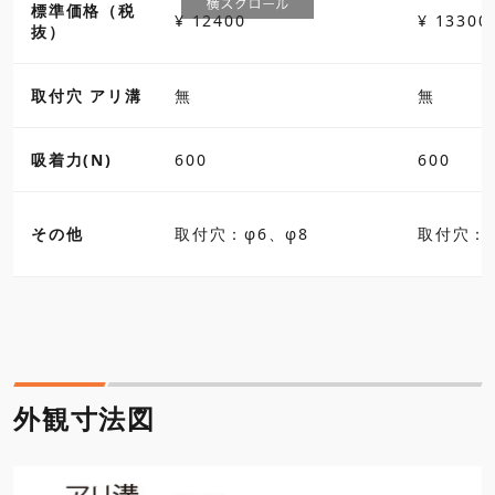
標準価格（税
¥ 12400
¥ 13300
抜）
取付穴 アリ溝
無
無
吸着力(N)
600
600
その他
取付穴：φ6、φ8
取付穴：φ
外観寸法図