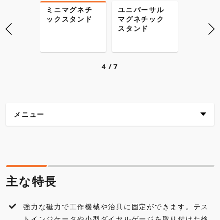
チック
ミニマグネチ
ユニバーサル
ユニバ
ド（フ
ックスタンド
マグネチック
マグネ
ブル
スタンド
スタン
4
7
メニュー
主な特長
仕様
主な特長
外観寸法図
強力な磁力で工作機械や治具に固定ができます。テス
各種ダウンロード
トインジケータや小型ダイヤルゲージを取り付けた検