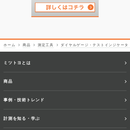
ホーム
商品
測定工具
ダイヤルゲージ・テストインジケータ
フ
ミツトヨとは
ッ
商品
タ
事例・技術トレンド
ー
メ
計測を知る・学ぶ