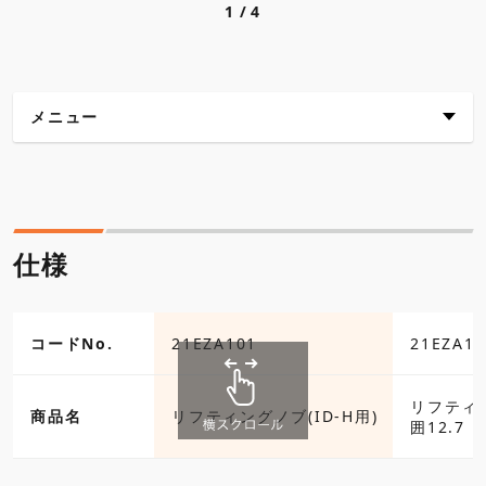
1
4
メニュー
仕様
各種ダウンロード
仕様
コードNo.
21EZA101
21EZA10
リフティ
商品名
リフティングノブ(ID-H用)
囲12.7 