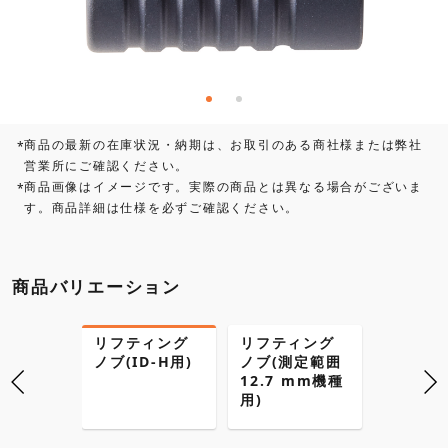
商品の最新の在庫状況・納期は、お取引のある商社様または弊社
*
営業所にご確認ください。
商品画像はイメージです。実際の商品とは異なる場合がございま
*
す。商品詳細は仕様を必ずご確認ください。
商品バリエーション
リフティング
リフティング
リフテ
ノブ(ID-H用)
ノブ(測定範囲
ノブ(測
12.7 mm機種
25.4 
用)
用)