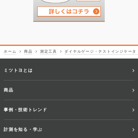
ホーム
商品
測定工具
ダイヤルゲージ・テストインジケータ
フ
ミツトヨとは
ッ
商品
タ
事例・技術トレンド
ー
メ
計測を知る・学ぶ