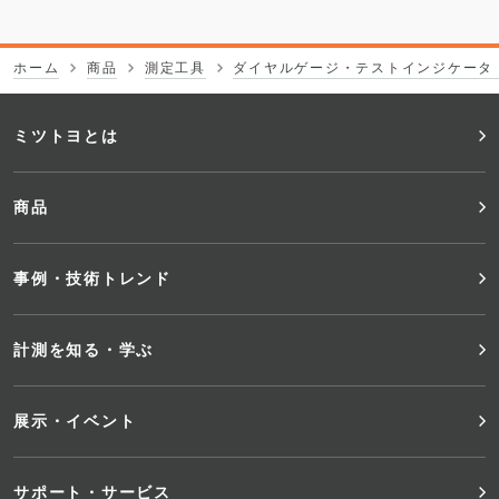
ホーム
商品
測定工具
ダイヤルゲージ・テストインジケータ
フ
ミツトヨとは
ッ
商品
タ
事例・技術トレンド
ー
メ
計測を知る・学ぶ
ニ
展示・イベント
ュ
サポート・サービス