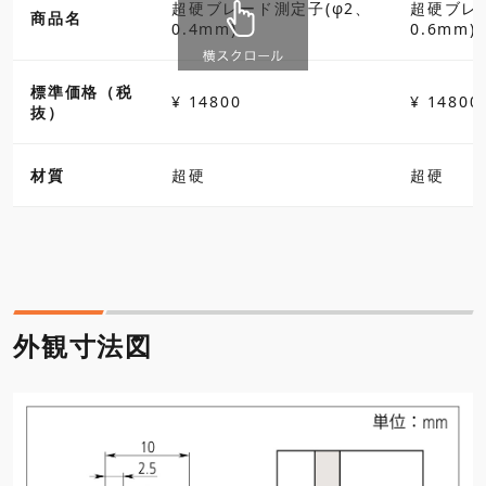
超硬ブレード測定子(φ2、
超硬ブレ
商品名
0.4mm)
0.6mm)
標準価格（税
¥ 14800
¥ 14800
抜）
材質
超硬
超硬
外観寸法図