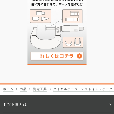
ホーム
商品
測定工具
ダイヤルゲージ・テストインジケータ
フ
ミツトヨとは