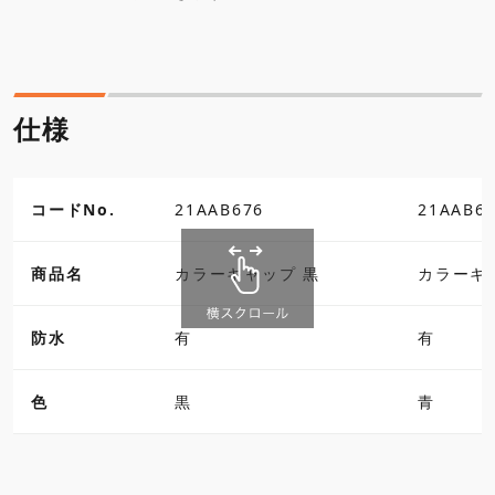
仕様
コードNo.
21AAB676
21AAB6
商品名
カラーキャップ 黒
カラーキ
防水
有
有
色
黒
青