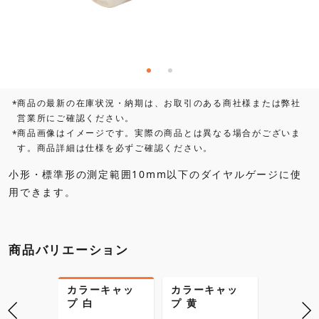
商品の最新の在庫状況・納期は、お取引のある商社様または弊社
*
営業所にご確認ください。
商品画像はイメージです。実際の商品とは異なる場合がございま
*
す。商品詳細は仕様を必ずご確認ください。
小形・標準形の測定範囲10mm以下のダイヤルゲージに使
用できます。
商品バリエーション
キャッ
カラーキャッ
カラーキャッ
カラー
紺
プ 白
プ 黄
プ 黒