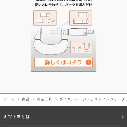
ホーム
商品
測定工具
ダイヤルゲージ・テストインジケータ
フ
ミツトヨとは