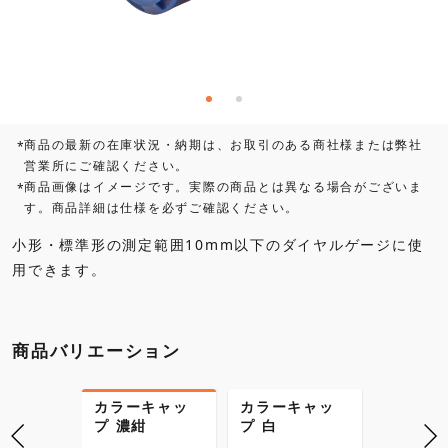
商品の最新の在庫状況・納期は、お取引のある商社様または弊社
*
営業所にご確認ください。
商品画像はイメージです。実際の商品とは異なる場合がございま
*
す。商品詳細は仕様を必ずご確認ください。
小形・標準形の測定範囲10mm以下のダイヤルゲージに使
用できます。
商品バリエーション
キャッ
カラーキャッ
カラーキャッ
カラー
プ 濃紺
プ 白
プ 黄