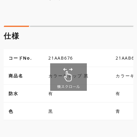
仕様
コードNo.
21AAB676
21AAB6
商品名
カラーキャップ 黒
カラーキ
防水
有
有
色
黒
青