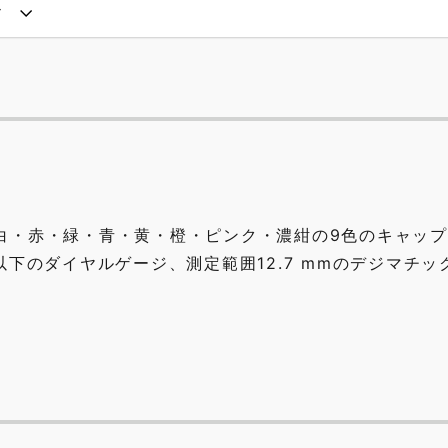
ド
白・赤・緑・青・黄・橙・ピンク・濃紺の9色のキャッ
以下のダイヤルゲージ、測定範囲12.7 mmのデジマチッ