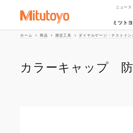
ニュース
メ
イ
Second
ン
ミツト
ナ
Naviga
ビ
ホーム
商品
測定工具
ダイヤルゲージ・テストイン
ゲ
ー
シ
ョ
ン
カラーキャップ 