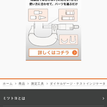
ホーム
商品
測定工具
ダイヤルゲージ・テストインジケータ
フ
ミツトヨとは