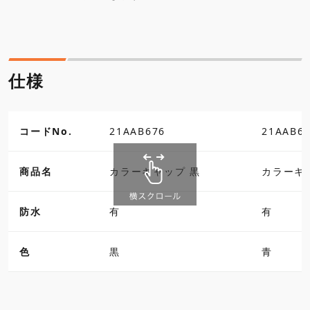
仕様
コードNo.
21AAB676
21AAB6
商品名
カラーキャップ 黒
カラーキ
防水
有
有
色
黒
青