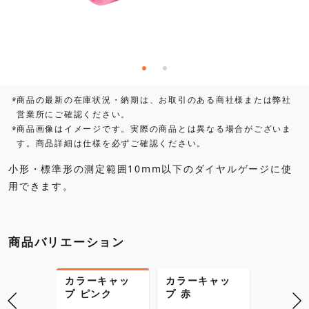
商品の最新の在庫状況・納期は、お取引のある商社様または弊社
*
営業所にご確認ください。
商品画像はイメージです。実際の商品とは異なる場合がございま
*
す。商品詳細は仕様を必ずご確認ください。
小形・標準形の測定範囲10mm以下のダイヤルゲージに使
用できます。
商品バリエーション
キャッ
カラーキャッ
カラーキャッ
カラー
プ ピンク
プ 赤
プ 濃紺