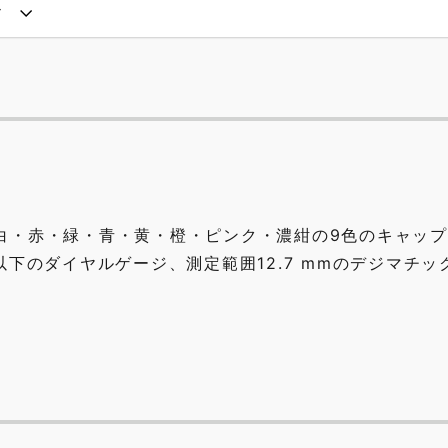
ド
白・赤・緑・青・黄・橙・ピンク・濃紺の9色のキャッ
以下のダイヤルゲージ、測定範囲12.7 mmのデジマチッ