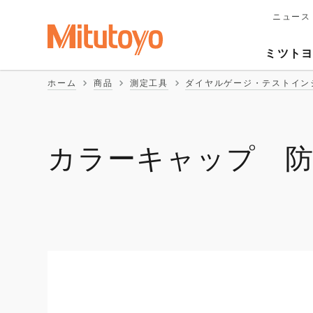
ニュース
メ
イ
Second
ン
ミツト
ナ
Naviga
ビ
ホーム
商品
測定工具
ダイヤルゲージ・テストイン
ゲ
ー
シ
ョ
ン
カラーキャップ 