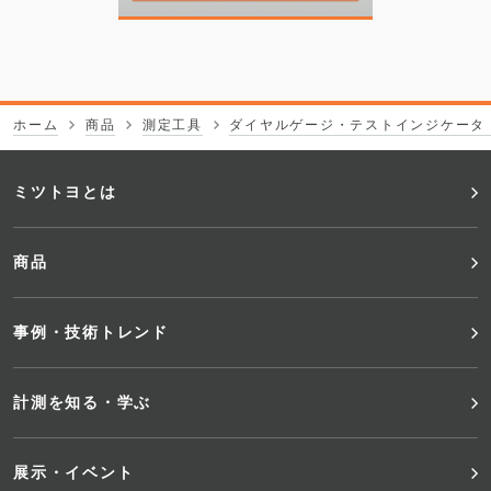
ホーム
商品
測定工具
ダイヤルゲージ・テストインジケータ
フ
ミツトヨとは
ッ
商品
タ
事例・技術トレンド
ー
メ
計測を知る・学ぶ
ニ
展示・イベント