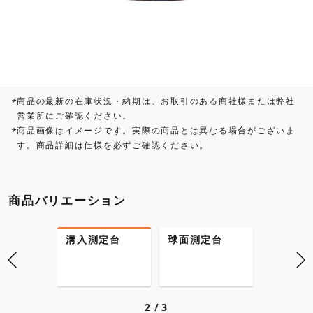
商品の最新の在庫状況・納期は、お取引のある商社様または弊社
*
営業所にご確認ください。
商品画像はイメージです。実際の商品とは異なる場合がございま
*
す。商品詳細は仕様を必ずご確認ください。
商品バリエーション
定台
溝入測定台
球面測定台
平面測
2
3