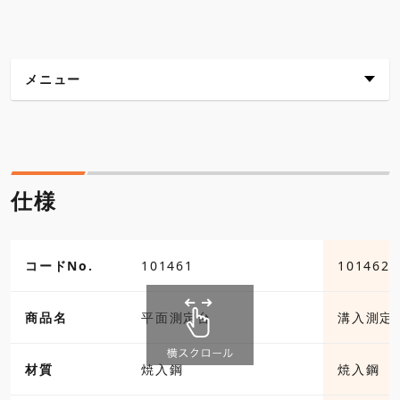
メニュー
仕様
外観寸法図
仕様
各種ダウンロード
コードNo.
101461
101462
商品名
平面測定台
溝入測定
材質
焼入鋼
焼入鋼