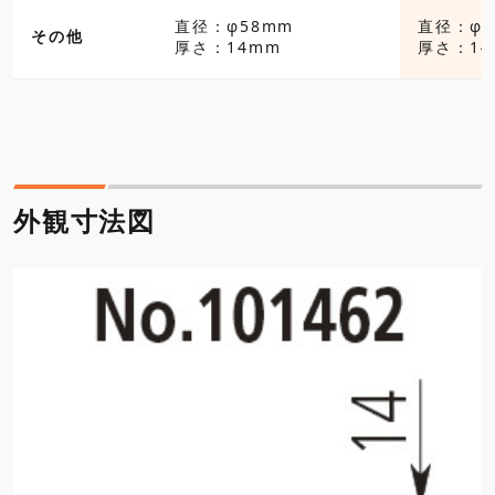
直径：φ58mm
直径：φ5
その他
厚さ：14mm
厚さ：14
外観寸法図