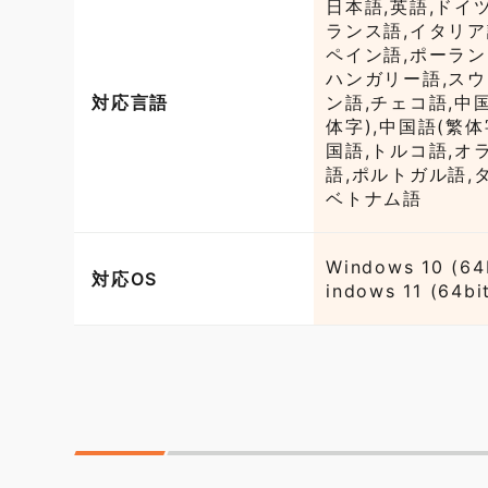
日本語,英語,ドイ
ランス語,イタリア
ペイン語,ポーラン
ハンガリー語,ス
対応言語
ン語,チェコ語,中
体字),中国語(繁体
国語,トルコ語,オ
語,ポルトガル語,
ベトナム語
Windows 10 (64
対応OS
indows 11 (64bi