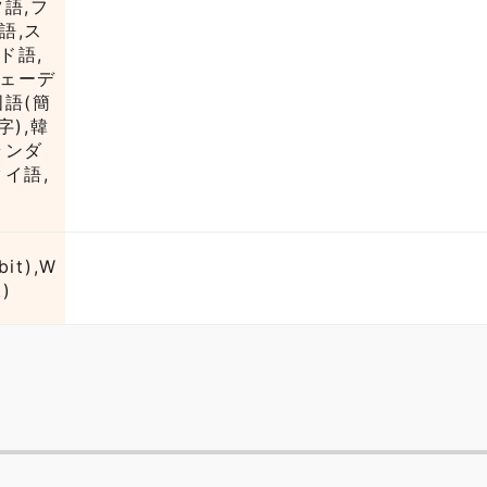
ツ語,フ
語,ス
ド語,
ウェーデ
国語(簡
字),韓
ランダ
タイ語,
bit),W
t)