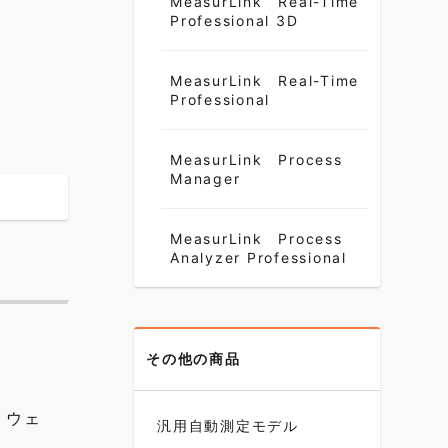
MeasurLink Real-Time
Professional 3D
MeasurLink Real-Time
Professional
MeasurLink Process
Manager
MeasurLink Process
Analyzer Professional
その他の商品
トウェ
汎用自動測定モデル