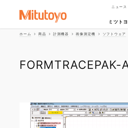
ニュース
メ
イ
Second
ン
ミツト
ナ
Naviga
ビ
ホーム
商品
計測機器
画像測定機
ソフトウェア
ゲ
ー
シ
ョ
ン
FORMTRACEPAK-