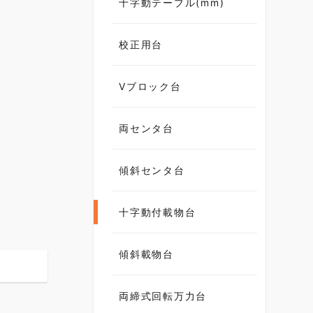
十字動テーブル(mm)
校正用台
Vブロック台
両センタ台
傾斜センタ台
十字動付載物台
傾斜載物台
両締式回転万力台