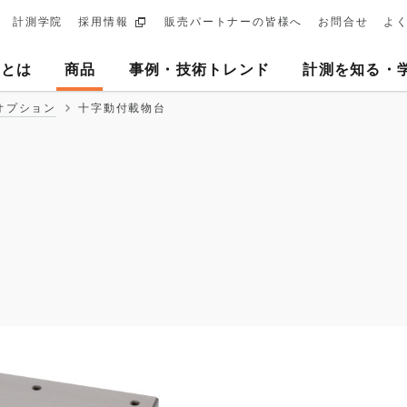
計測学院
採用情報
販売パートナーの皆様へ
お問合せ
よ
ary
ヨとは
商品
事例・技術トレンド
計測を知る・
tion
オプション
十字動付載物台