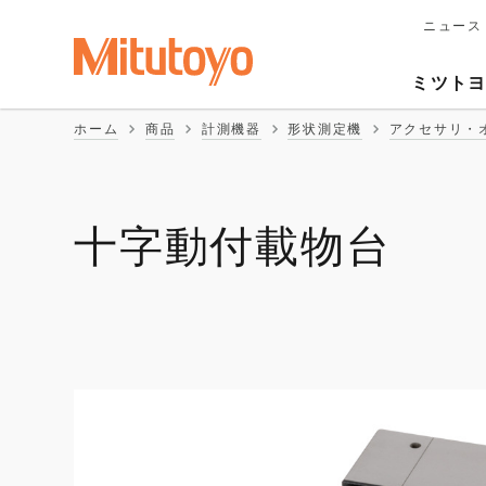
ニュース
メ
イ
Second
ン
ミツト
ナ
Naviga
ビ
ホーム
商品
計測機器
形状測定機
アクセサリ・
ゲ
ー
シ
ョ
ン
十字動付載物台