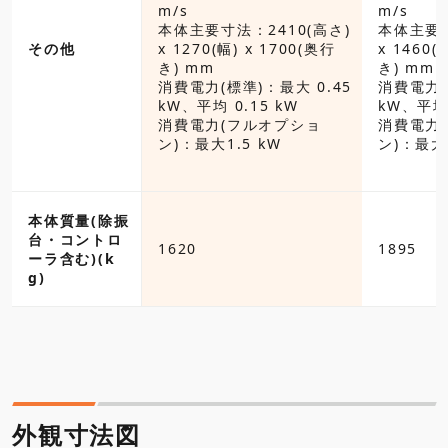
寸法：2410(高さ)
m/s
m/s
(幅) x 1700(奥行
本体主要寸法：2410(高さ)
本体主要寸
その他
x 1270(幅) x 1700(奥行
x 1460(
質量（設置台仕
き) mm
き) mm
30 kg
消費電力(標準)：最大 0.45
消費電力(
標準)：最大 0.45
kW、平均 0.15 kW
kW、平均 
 0.15 kW
消費電力(フルオプショ
消費電力
(フルオプショ
ン)：最大1.5 kW
ン)：最大 
1.5 kW
本体質量(除振
台・コントロ
1620
1895
ーラ含む)(k
g)
外観寸法図