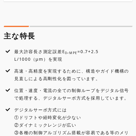
主な特長
仕様
主な特長
外観寸法図
最大許容長さ測定誤差E
,
=0.7+2.5
0
MPE
各種ダウンロード
L/1000（μm）を実現
高速・高精度を実現するために、構造やガイド機構の
アクセサリ・オプション
見直しによる高剛性化を図っています。
よくあるご質問
位置・速度・電流の全ての制御ループをデジタル信号
で処理する、デジタルサーボ方式を採用しています。
デジタルサーボ方式には
①ドリフトや経時変化が少ない
②ダイナミックレンジが広い
③各種の制御アルゴリズム搭載が容易である等のメリ