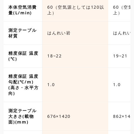
気源としては120以
本体空気消費
60（空気源としては120以
60（空気
量(L/min)
上）
上）
測定テーブル
い岩
はんれい岩
はんれい
材質
精度保証 温度
18~22
19~21
(℃)
精度保証 温度
勾配(℃/m)
1.0
1.0
(高さ・水平方
向)
測定テーブル
20
大きさ(載物
676×1420
862×142
面)(mm)