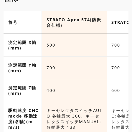
-Apex 574(設置
STRATO-Apex 574(防振
符号
STRATO-
台仕様)
測定範囲 X軸
500
700
(mm)
測定範囲 Y軸
700
700
(mm)
測定範囲 Z軸
400
600
(mm)
クタスイッチAUT
駆動速度 CNC
キーセレクタスイッチAUT
キーセレ
最大 300、キーセ
mode 移動速
O:各軸最大 300、キーセ
O:各軸最
イッチMANUAL:
度(各軸)(m
レクタスイッチMANUAL:
レクタスイ
138
m/s)
各軸最大 138
各軸最大 