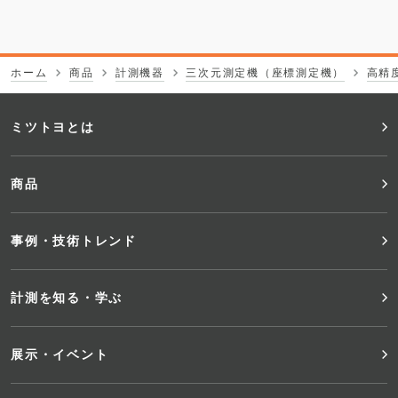
ホーム
商品
計測機器
三次元測定機（座標測定機）
高精
フ
ミツトヨとは
ッ
商品
タ
事例・技術トレンド
ー
メ
計測を知る・学ぶ
ニ
展示・イベント
ュ