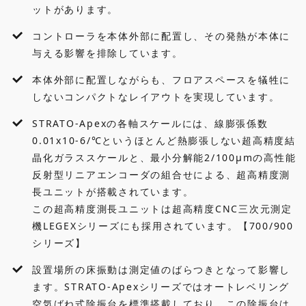
ットがあります。
コントローラを本体外部に配置し、その発熱が本体に
与える影響を排除しています。
本体外部に配置しながらも、フロアスペースを犠牲に
しないコンパクトなレイアウトを実現しています。
STRATO-Apexの各軸スケールには、線膨張係数
0.01x10-6/℃というほとんど熱膨張しない超高精度結
晶化ガラススケールと、最小分解能2/100μmの高性能
反射型リニアエンコーダの組合せによる、超高精度測
長ユニットが搭載されています。
この超高精度測長ユニットは超高精度CNC三次元測定
機LEGEXシリーズにも採用されています。【700/900
シリーズ】
設置場所の床振動は測定値のばらつきとなって影響し
ます。STRATO-Apexシリーズではオートレベリング
空気ばね式除振台を標準搭載しており、この除振台は