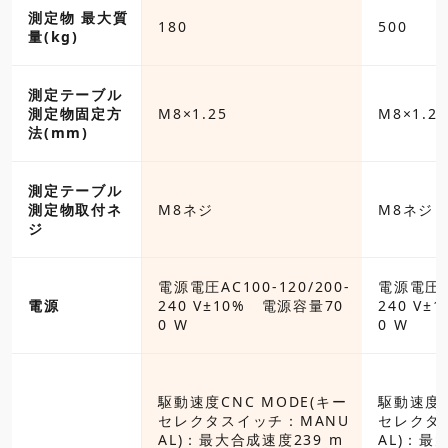
測定物 最大質
180
500
量(kg)
測定テーブル
5
測定物固定方
M8×1.25
M8×1.25
法(mm)
測定テーブル
測定物取付ネ
M8ネジ
M8ネジ
ジ
C100-120/200-
電源電圧AC100-120/200-
電源電圧AC
±10% 電源容量70
電源
240 V±10% 電源容量70
240 V±
0 W
0 W
CNC MODE(キー
スイッチ：MANU
駆動速度CNC MODE(キー
駆動速度C
大合成速度239 m
セレクタスイッチ：MANU
セレクタ
AL)：最大合成速度239 m
AL)：最