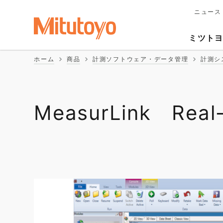
ニュース
メ
イ
Second
ン
ミツト
ナ
Naviga
ビ
ホーム
商品
計測ソフトウェア・データ管理
計測シ
ゲ
ー
シ
ョ
ン
MeasurLink Real-