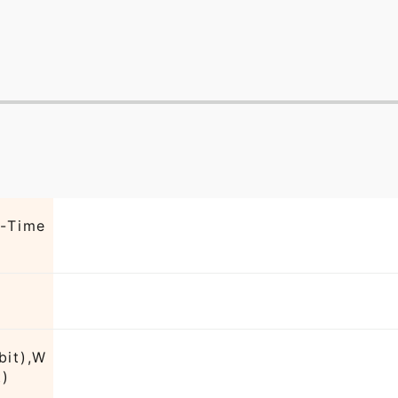
l-Time
bit),W
t)