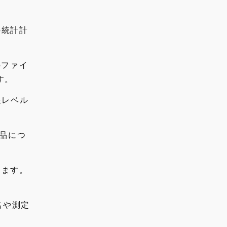
の統計計
のファイ
す。
限レベル
製品につ
きます。
名や測定
。